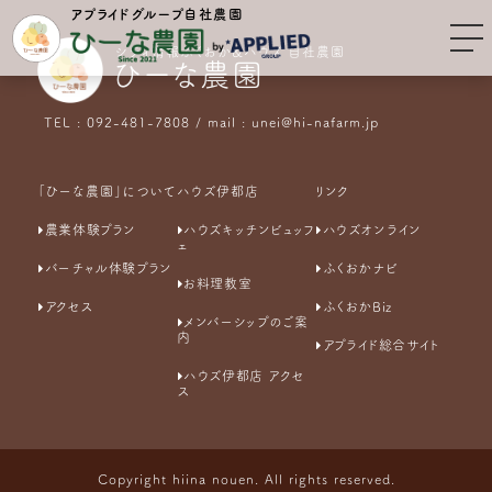
アプライドグループ自社農園
シティ情報ふくおか&ハウズ 自社農園
ひーな農園
TEL : 092-481-7808 / mail : unei@hi-nafarm.jp
「ひーな農園」について
ハウズ伊都店
リンク
農業体験プラン
ハウズキッチンビュッフ
ハウズオンライン
ェ
バーチャル体験プラン
ふくおかナビ
お料理教室
アクセス
ふくおかBiz
メンバーシップのご案
内
アプライド総合サイト
ハウズ伊都店 アクセ
ス
Copyright hiina nouen. All rights reserved.