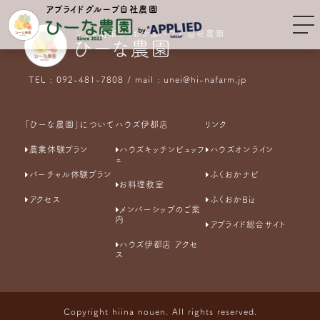
アプライドグループ自社農園
シティ情報ふくおか&ハウズ 自社農園
ひーな農園
TEL : 092-481-7808 / mail : unei@hi-nafarm.jp
「ひーな農園」について
ハウズ伊都店
リンク
農業体験プラン
ハウズキッチンビュッフ
ハウズオンライン
ェ
バーチャル体験プラン
ふくおかナビ
お料理教室
アクセス
ふくおかBiz
メンバーシップのご案
内
アプライド総合サイト
ハウズ伊都店 アクセ
ス
Copyright hiina nouen. All rights reserved.