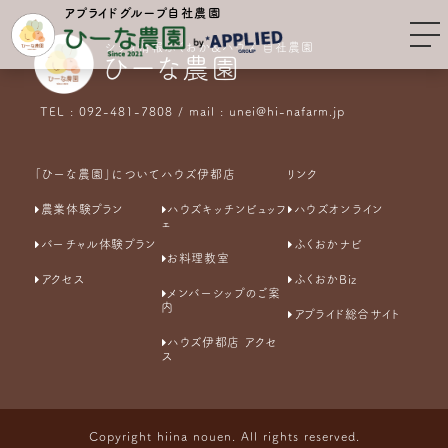
アプライドグループ自社農園
シティ情報ふくおか&ハウズ 自社農園
ひーな農園
TEL : 092-481-7808 / mail : unei@hi-nafarm.jp
「ひーな農園」について
ハウズ伊都店
リンク
農業体験プラン
ハウズキッチンビュッフ
ハウズオンライン
ェ
バーチャル体験プラン
ふくおかナビ
お料理教室
アクセス
ふくおかBiz
メンバーシップのご案
内
アプライド総合サイト
ハウズ伊都店 アクセ
ス
Copyright hiina nouen. All rights reserved.