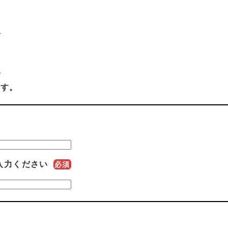
人
人
ます。
入力ください
必須