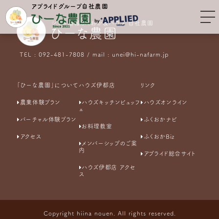
アプライドグループ自社農園
シティ情報ふくおか&ハウズ 自社農園
ひーな農園
TEL : 092-481-7808 / mail : unei@hi-nafarm.jp
「ひーな農園」について
ハウズ伊都店
リンク
農業体験プラン
ハウズキッチンビュッフ
ハウズオンライン
ェ
バーチャル体験プラン
ふくおかナビ
お料理教室
アクセス
ふくおかBiz
メンバーシップのご案
内
アプライド総合サイト
ハウズ伊都店 アクセ
ス
Copyright hiina nouen. All rights reserved.