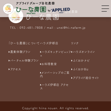
アプライドグループ自社農園
シティ情報ふくおか&ハウズ 自社農園
ひーな農園
TEL : 092-481-7808 / mail : unei@hi-nafarm.jp
「ひーな農園」について
ハウズ伊都店
リンク
農業体験プラン
ハウズキッチンビュッフ
ハウズオンライン
ェ
バーチャル体験プラン
ふくおかナビ
お料理教室
アクセス
ふくおかBiz
メンバーシップのご案
内
アプライド総合サイト
ハウズ伊都店 アクセ
ス
Copyright hiina nouen. All rights reserved.