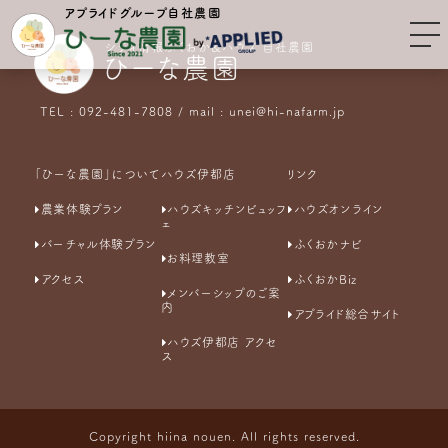
アプライドグループ自社農園
シティ情報ふくおか&ハウズ 自社農園
ひーな農園
TEL : 092-481-7808 / mail : unei@hi-nafarm.jp
「ひーな農園」について
ハウズ伊都店
リンク
農業体験プラン
ハウズキッチンビュッフ
ハウズオンライン
ェ
バーチャル体験プラン
ふくおかナビ
お料理教室
アクセス
ふくおかBiz
メンバーシップのご案
内
アプライド総合サイト
ハウズ伊都店 アクセ
ス
Copyright hiina nouen. All rights reserved.