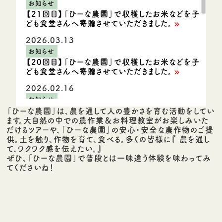
お知らせ
【21回目】「ひーな農園」で収穫したお米などを子
ども食堂さんへ寄贈させていただきました。
2026.03.13
お知らせ
【20回目】「ひーな農園」で収穫したお米などを子
ども食堂さんへ寄贈させていただきました。
2026.02.16
お知らせ
【春の訪れ】菜の花収穫祭2026を開催いたしまし
「ひーな農園」は、農を通して人の豊かさを育む活動をしてい
た。
ます。
大自然の中での農作業＆お料理教室がお楽しみいた
だけるツアーや、
「ひーな農園」の安心・安全な農作物のご提
2026.01.15
供。
土を触り、作物を育て、食べる。
多くの皆様に『 農を通し
お知らせ
て、ワクワク感を伝えたい。』
ぜひ、「ひーな農園」で普段とは一味違う体験を味わってみ
【19回目】「ひーな農園」で収穫したお米などを子
てくださいね！
ども食堂さんへ寄贈させていただきました。
2025.12.12
お知らせ
12月のひーな農園はイルミネーション仕様です！