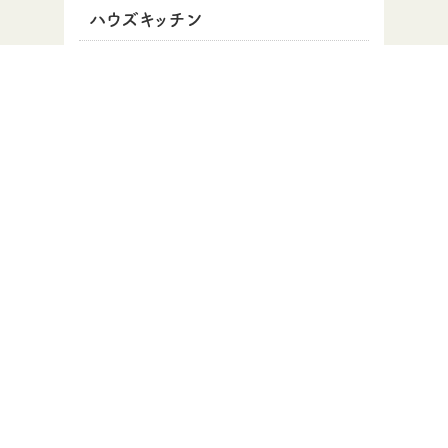
ハウズキッチン
こんなこともやってます
収穫祭・イベント
PAGE TOP
過去の記事
2026年
2025年
2024年
2023年