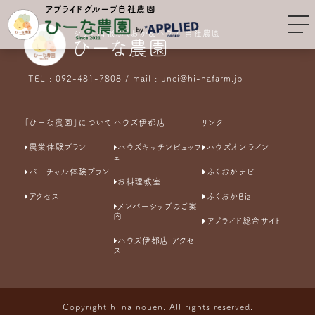
アプライドグループ自社農園
シティ情報ふくおか&ハウズ 自社農園
ひーな農園
TEL : 092-481-7808 / mail : unei@hi-nafarm.jp
「ひーな農園」について
ハウズ伊都店
リンク
農業体験プラン
ハウズキッチンビュッフ
ハウズオンライン
ェ
バーチャル体験プラン
ふくおかナビ
お料理教室
アクセス
ふくおかBiz
メンバーシップのご案
内
アプライド総合サイト
ハウズ伊都店 アクセ
ス
Copyright hiina nouen. All rights reserved.