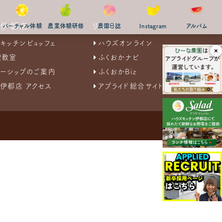
ズ伊都店
リンク
バーチャル体験
農業体験研修
農園日誌
Instagram
アルバム
キッチンビュッフェ
ハウズオンライン
×
理教室
ふくおかナビ
ーシップのご案内
ふくおかBiz
伊都店 アクセス
アプライド総合サイト