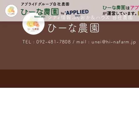
アプライドグループ自社農園
シティ情報ふくおか&ハウズ 自社農園
ひーな農園
TEL : 092-481-7808 / mail : unei@hi-nafarm.jp