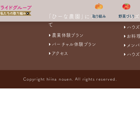
「ひーな農園」につい
ハウ
取り組み
野菜づくり
て
ハウズ
農業体験プラン
お料
バーチャル体験プラン
メンバ
アクセス
ハウズ
Copyright hiina nouen. All rights reserved.