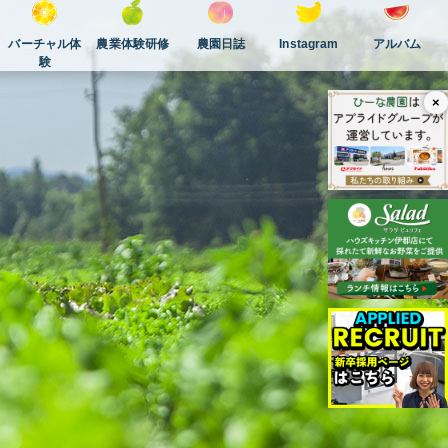
バーチャル体
農業体験研修
農園日誌
Instagram
アルバム
験
×